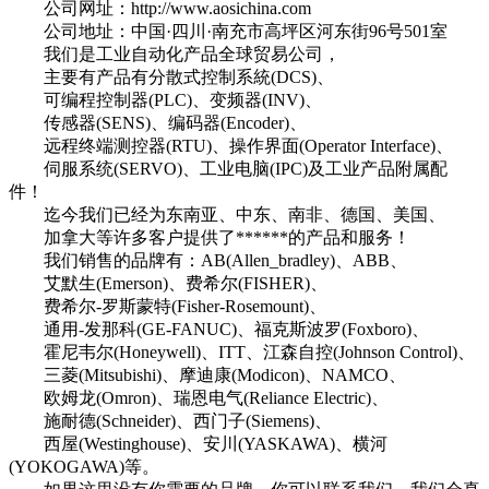
公司网址：http://www.aosichina.com
公司地址：中国·四川·南充市高坪区河东街96号501室
我们是工业自动化产品全球贸易公司，
主要有产品有分散式控制系統(DCS)、
可编程控制器(PLC)、变频器(INV)、
传感器(SENS)、编码器(Encoder)、
远程终端测控器(RTU)、操作界面(Operator Interface)、
伺服系统(SERVO)、工业电脑(IPC)及工业产品附属配
件！
迄今我们已经为东南亚、中东、南非、德国、美国、
加拿大等许多客户提供了******的产品和服务！
我们销售的品牌有：AB(Allen_bradley)、ABB、
艾默生(Emerson)、费希尔(FISHER)、
费希尔-罗斯蒙特(Fisher-Rosemount)、
通用-发那科(GE-FANUC)、福克斯波罗(Foxboro)、
霍尼韦尔(Honeywell)、ITT、江森自控(Johnson Control)、
三菱(Mitsubishi)、摩迪康(Modicon)、NAMCO、
欧姆龙(Omron)、瑞恩电气(Reliance Electric)、
施耐德(Schneider)、西门子(Siemens)、
西屋(Westinghouse)、安川(YASKAWA)、横河
(YOKOGAWA)等。